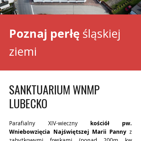
Poznaj
perłę
śląskiej
ziemi
SANKTUARIUM WNMP
LUBECKO
Parafialny XIV-wieczny
kościół pw.
Wniebowzięcia Najświętszej Marii Panny
z
zabytkowymi freskami (ponad 200m kw