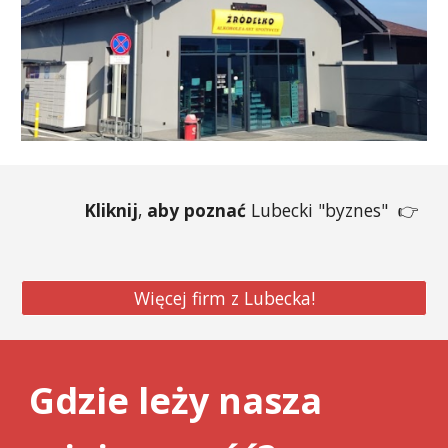
Kliknij
,
aby
poznać
Lubecki "byznes"
👉
Więcej firm z Lubecka!
Gdzie leży nasza