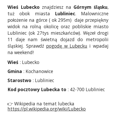
Wieś
Lubecko
znajdziesz na
Górnym
śląsku
,
tuż obok miasta
Lubliniec
. Malowniczne
położenie na górce ( ok 295m) daje przepiękny
widok na rolną okolicę oraz pobliskie miasto
Lubliniec (ok 27tys mieszkańców). Węzeł drogi
11 daje nam świetną dojazd do metropolii
śląskiej. Sprawdź
pogodę w Lubecku
i wpadaj
na weekend!
Wieś
: Lubecko
Gmina
: Kochanowice
Starostwo
: Lubliniec
Kod pocztowy
Lubecka to
: 42-700 Lubliniec
👉 Wikipedia na temat lubecka
https://pl.wikipedia.org/wiki/Lubecko