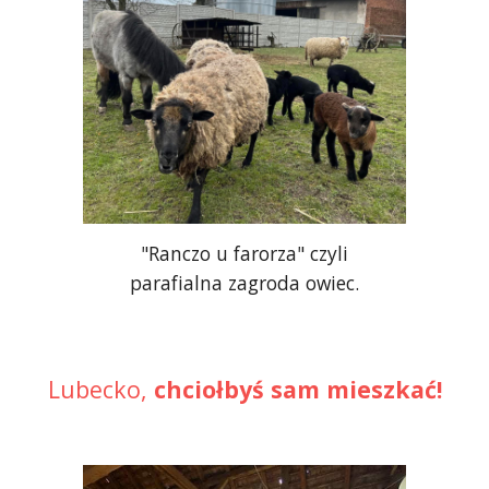
"Ranczo u farorza" czyli
parafialna zagroda owiec.
Lubecko,
chciołbyś sam mieszkać!