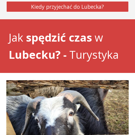
Kiedy przyjechać do Lubecka?
Jak
spędzić
czas
w
Lubecku? -
Turystyka