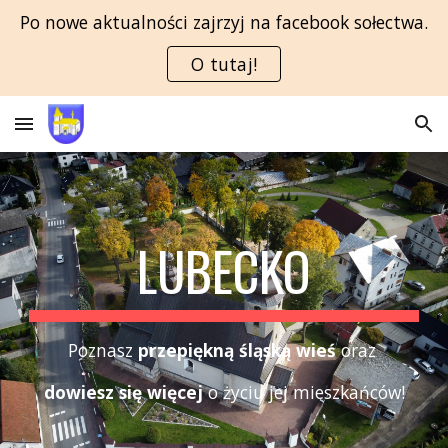
Po nowe aktualności zajrzyj na facebook sołectwa.
Skip to main content
Skip to navigation
O tutaj!
LUBECKO
Poznasz
przepiękną
śląską
wieś
oraz
dowiesz
się
więcej
o życiu jej mieszkańców!