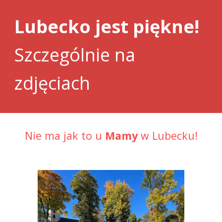
Lubecko jest piękne!
Szczególnie
na
zdjęciach
Nie ma jak to u
Mamy
w Lubecku!