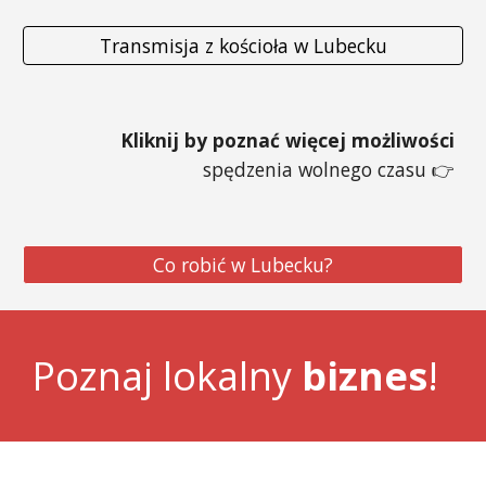
Transmisja z kościoła w Lubecku
Kliknij
by
poznać
więcej
możliwości
spędzenia wolnego czasu 👉
Co robić w Lubecku?
Poznaj lokalny
biznes
!